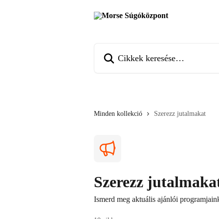
Ugrás a fő tartalomra
Cikkek keresése…
Minden kollekció
Szerezz jutalmakat
Szerezz jutalmaka
Ismerd meg aktuális ajánlói programjain