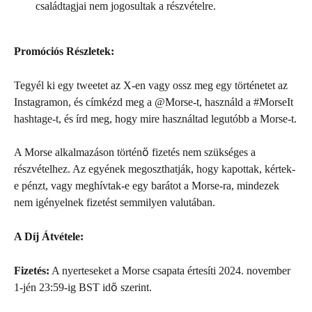
családtagjai nem jogosultak a részvételre.
Promóciós Részletek:
Tegyél ki egy tweetet az X-en vagy ossz meg egy történetet az 
Instagramon, és címkézd meg a @Morse-t, használd a #MorseIt 
hashtage-t, és írd meg, hogy mire használtad legutóbb a Morse-t.
A Morse alkalmazáson történő fizetés nem szükséges a 
részvételhez. Az egyének megoszthatják, hogy kapottak, kértek-
e pénzt, vagy meghívtak-e egy barátot a Morse-ra, mindezek 
nem igényelnek fizetést semmilyen valutában.
A Díj Átvétele:
Fizetés:
 A nyerteseket a Morse csapata értesíti 2024. november 
1-jén 23:59-ig BST idő szerint.