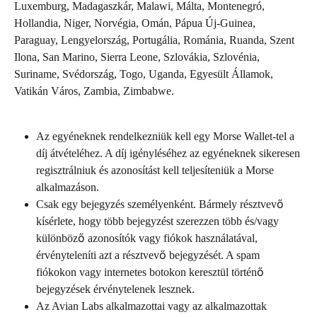
Luxemburg, Madagaszkár, Malawi, Málta, Montenegró, 
Hollandia, Niger, Norvégia, Omán, Pápua Új-Guinea, 
Paraguay, Lengyelország, Portugália, Románia, Ruanda, Szent 
Ilona, San Marino, Sierra Leone, Szlovákia, Szlovénia, 
Suriname, Svédország, Togo, Uganda, Egyesült Államok, 
Vatikán Város, Zambia, Zimbabwe.
Az egyéneknek rendelkezniük kell egy Morse Wallet-tel a 
díj átvételéhez. A díj igényléséhez az egyéneknek sikeresen 
regisztrálniuk és azonosítást kell teljesíteniük a Morse 
alkalmazáson.
Csak egy bejegyzés személyenként. Bármely résztvevő 
kísérlete, hogy több bejegyzést szerezzen több és/vagy 
különböző azonosítók vagy fiókok használatával, 
érvényteleníti azt a résztvevő bejegyzését. A spam 
fiókokon vagy internetes botokon keresztül történő 
bejegyzések érvénytelenek lesznek.
Az Avian Labs alkalmazottai vagy az alkalmazottak 