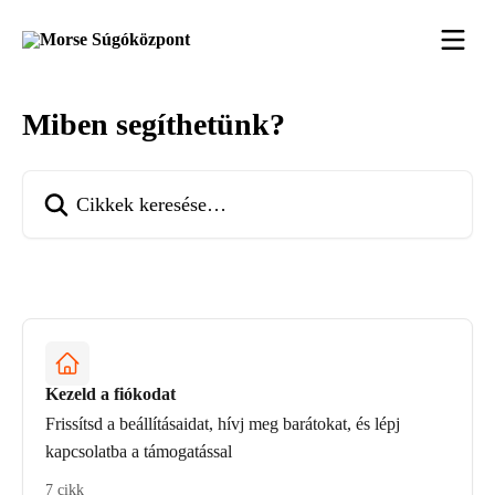
Ugrás a fő tartalomra
Miben segíthetünk?
Cikkek keresése…
Kezeld a fiókodat
Frissítsd a beállításaidat, hívj meg barátokat, és lépj
kapcsolatba a támogatással
7 cikk