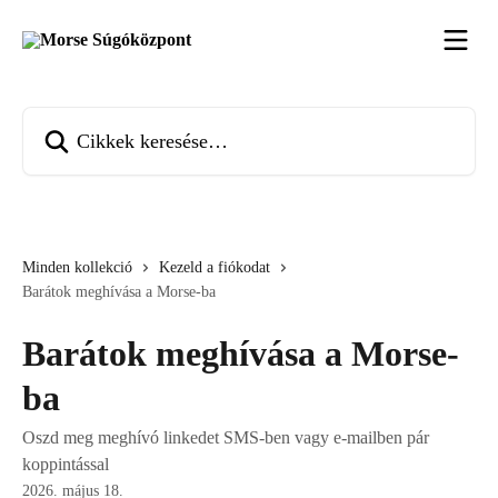
Ugrás a fő tartalomra
Cikkek keresése…
Minden kollekció
Kezeld a fiókodat
Barátok meghívása a Morse-ba
Barátok meghívása a Morse-
ba
Oszd meg meghívó linkedet SMS-ben vagy e-mailben pár
koppintással
2026. május 18.