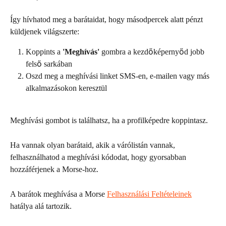
Így hívhatod meg a barátaidat, hogy másodpercek alatt pénzt 
küldjenek világszerte:
Koppints a 
'Meghívás'
 gombra a kezdőképernyőd jobb 
felső sarkában
Oszd meg a meghívási linket SMS-en, e-mailen vagy más 
alkalmazásokon keresztül
Meghívási gombot is találhatsz, ha a profilképedre koppintasz.
Ha vannak olyan barátaid, akik a várólistán vannak, 
felhasználhatod a meghívási kódodat, hogy gyorsabban 
hozzáférjenek a Morse-hoz.
A barátok meghívása a Morse 
Felhasználási Feltételeinek
hatálya alá tartozik.