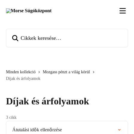
Ugrás a fő tartalomra
Cikkek keresése…
Minden kollekció
Mozgass pénzt a világ körül
Díjak és árfolyamok
Díjak és árfolyamok
3 cikk
Átutalási idők ellenőrzése