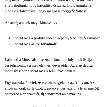
arra bátorítunk, hogy hasonlítsd össze az árfolyamunkat a 
Google árfolyamával, hogy magad is meggyőződhess.
Az árfolyamaink megtekintéséhez:
Érintsd meg a profilképedet a képernyő bal felső sarkában
Érintsd meg az 
'Árfolyamok'.
Láthatod a Morse által használt aktuális árfolyamok listáját, 
összehasonlítva a megjelenítési devizáddal. Az alap deviza 
módosításához érintsd meg a felül lévő devizát.
Egy tranzakció befejezése előtt megjelenik az árfolyam. Az 
árfolyam csak korlátozott ideig érvényes, ezért ha lejár, mielőtt 
befejezed a tranzakciót, új árfolyamot alkalmazunk.