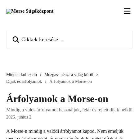
Ugrás a fő tartalomra
Cikkek keresése…
Minden kollekció
Mozgass pénzt a világ körül
Díjak és árfolyamok
Árfolyamok a Morse-on
Árfolyamok a Morse-on
Mindig a valós árfolyamot használjuk, felár és rejtett díjak nélkül
2026. június 2.
A Morse-n mindig a valódi árfolyamot kapod. Nem emeljük 
meg az árfolyamokat, és nem számítunk fel rejtett díjakat, és 