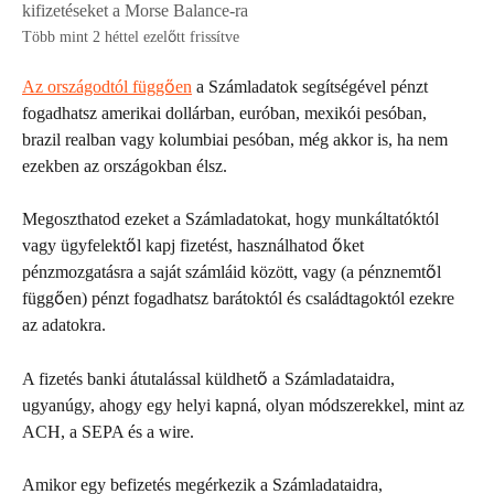
kifizetéseket a Morse Balance-ra
Több mint 2 héttel ezelőtt frissítve
Az országodtól függően
 a Számladatok segítségével pénzt 
fogadhatsz amerikai dollárban, euróban, mexikói pesóban, 
brazil realban vagy kolumbiai pesóban, még akkor is, ha nem 
ezekben az országokban élsz.
Megoszthatod ezeket a Számladatokat, hogy munkáltatóktól 
vagy ügyfelektől kapj fizetést, használhatod őket 
pénzmozgatásra a saját számláid között, vagy (a pénznemtől 
függően) pénzt fogadhatsz barátoktól és családtagoktól ezekre 
az adatokra. 
A fizetés banki átutalással küldhető a Számladataidra, 
ugyanúgy, ahogy egy helyi kapná, olyan módszerekkel, mint az 
ACH, a SEPA és a wire. 
Amikor egy befizetés megérkezik a Számladataidra, 