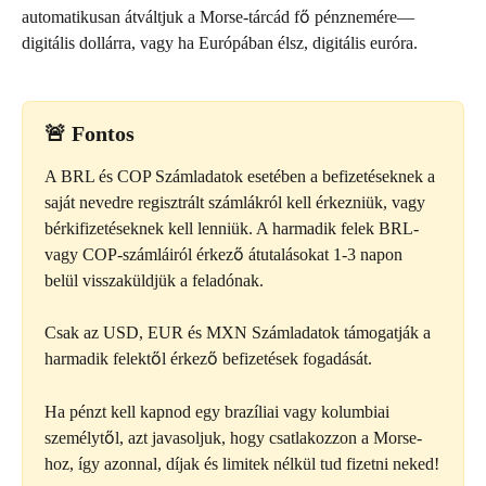
automatikusan átváltjuk a Morse-tárcád fő pénznemére—
digitális dollárra, vagy ha Európában élsz, digitális euróra.
🚨 
Fontos
A BRL és COP Számladatok esetében a befizetéseknek a 
saját nevedre regisztrált számlákról kell érkezniük, vagy 
bérkifizetéseknek kell lenniük. A harmadik felek BRL- 
vagy COP-számláiról érkező átutalásokat 1-3 napon 
belül visszaküldjük a feladónak.
Csak az USD, EUR és MXN Számladatok támogatják a 
harmadik felektől érkező befizetések fogadását.
Ha pénzt kell kapnod egy brazíliai vagy kolumbiai 
személytől, azt javasoljuk, hogy csatlakozzon a Morse-
hoz, így azonnal, díjak és limitek nélkül tud fizetni neked!