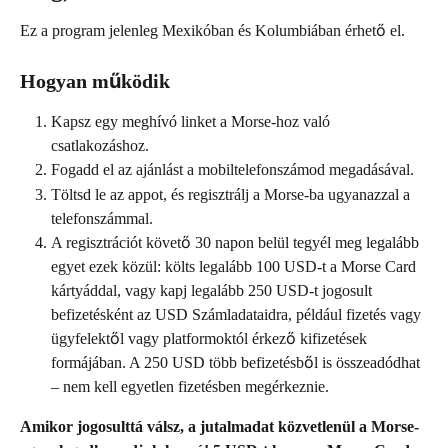
Ez a program jelenleg Mexikóban és Kolumbiában érhető el.
Hogyan működik
Kapsz egy meghívó linket a Morse-hoz való 
csatlakozáshoz.
Fogadd el az ajánlást a mobiltelefonszámod megadásával.
Töltsd le az appot, és regisztrálj a Morse-ba ugyanazzal a 
telefonszámmal.
A regisztrációt követő 30 napon belül tegyél meg legalább 
egyet ezek közül: költs legalább 100 USD-t a Morse Card 
kártyáddal, vagy kapj legalább 250 USD-t jogosult 
befizetésként az USD Számladataidra, például fizetés vagy 
ügyfelektől vagy platformoktól érkező kifizetések 
formájában. A 250 USD több befizetésből is összeadódhat 
– nem kell egyetlen fizetésben megérkeznie.
Amikor jogosulttá válsz, a jutalmadat közvetlenül a Morse-