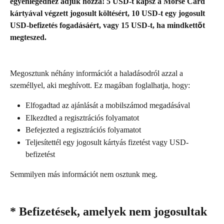
egyenlegedhez adjuk hozzá! 5 USD-t kapsz a Morse Card 
kártyával végzett jogosult költésért, 10 USD-t egy jogosult 
USD-befizetés fogadásáért, vagy 15 USD-t, ha mindkettőt 
megteszed.
Megosztunk néhány információt a haladásodról azzal a 
személlyel, aki meghívott. Ez magában foglalhatja, hogy:
Elfogadtad az ajánlását a mobilszámod megadásával
Elkezdted a regisztrációs folyamatot
Befejezted a regisztrációs folyamatot
Teljesítettél egy jogosult kártyás fizetést vagy USD-
befizetést
Semmilyen más információt nem osztunk meg.
* Befizetések, amelyek nem jogosultak 