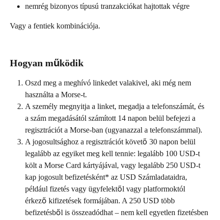
nemrég bizonyos típusú tranzakciókat hajtottak végre
Vagy a fentiek kombinációja.
Hogyan működik
Oszd meg a meghívó linkedet valakivel, aki még nem 
használta a Morse-t.
A személy megnyitja a linket, megadja a telefonszámát, és 
a szám megadásától számított 14 napon belül befejezi a 
regisztrációt a Morse-ban (ugyanazzal a telefonszámmal).
A jogosultsághoz a regisztrációt követő 30 napon belül 
legalább az egyiket meg kell tennie: legalább 100 USD-t 
költ a Morse Card kártyájával, vagy legalább 250 USD-t 
kap jogosult befizetésként* az USD Számladataidra, 
például fizetés vagy ügyfelektől vagy platformoktól 
érkező kifizetések formájában. A 250 USD több 
befizetésből is összeadódhat – nem kell egyetlen fizetésben 