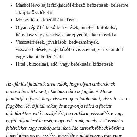
Máshol lévő saját fiókjaidról érkező befizetések, beleértve 
a kriptotőzsdéket is
Morse-fiókok közötti átutalások
Olyan cégtől érkező befizetések, amelyet birtokolsz, 
irányítasz vagy vezetsz, akár egyedül, akár másokkal
Visszatérítések, jóváírások, kedvezmények, 
visszaterhelések, vagy később visszavont, visszaküldött 
vagy vitatott befizetések
Hitel-, biztosítási, adó- vagy befektetési kifizetések
Az ajánlási jutalmak arra valók, hogy olyan embereknek 
mutasd be a Morse-t, akik használni is fogják. A Morse 
fenntartja a jogot, hogy visszavonja a jutalmakat, visszatartsa a 
függőben lévő jutalmakat, és megvonja tőled a fizetett 
ajánlásokhoz való hozzáférést, ha csalásra, visszaélésre vagy 
egyéb olyan tevékenységre gyanakszunk, amely sérti ezeket a 
feltételeket vagy szabályzatainkat. Ide tartozik többek között a 
linked tömeges terjesztése, közzététele jutalomszerzésre vagy 