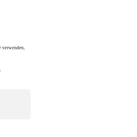
.
e verwenden, 
.