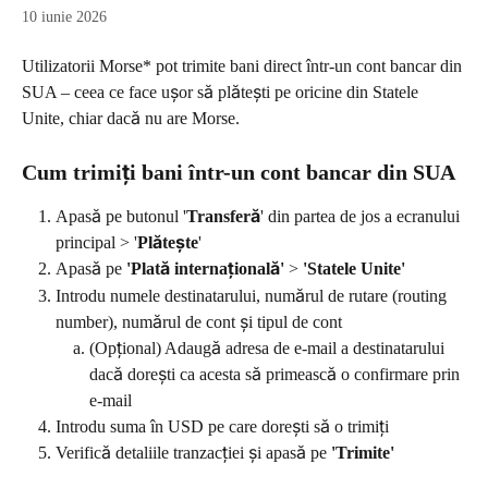
10 iunie 2026
Utilizatorii Morse* pot trimite bani direct într-un cont bancar din 
SUA – ceea ce face ușor să plătești pe oricine din Statele 
Unite, chiar dacă nu are Morse.
Cum trimiți bani într-un cont bancar din SUA
Apasă pe butonul '
Transferă
' din partea de jos a ecranului 
principal > '
Plătește
'
Apasă pe 
'Plată internațională'
 > 
'Statele Unite'
Introdu numele destinatarului, numărul de rutare (routing 
number), numărul de cont și tipul de cont
(Opțional) Adaugă adresa de e-mail a destinatarului 
dacă dorești ca acesta să primească o confirmare prin 
e-mail
Introdu suma în USD pe care dorești să o trimiți
Verifică detaliile tranzacției și apasă pe 
'Trimite'