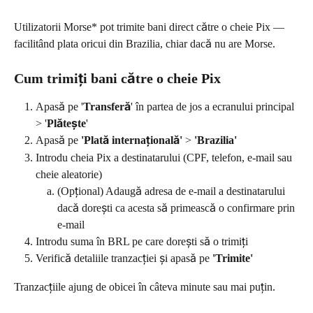
Utilizatorii Morse* pot trimite bani direct către o cheie Pix — 
facilitând plata oricui din Brazilia, chiar dacă nu are Morse.
Cum trimiți bani către o cheie Pix
Apasă pe '
Transferă
' în partea de jos a ecranului principal 
> '
Plătește
'
Apasă pe 
'Plată internațională'
 > 
'Brazilia'
Introdu cheia Pix a destinatarului (CPF, telefon, e-mail sau 
cheie aleatorie)
(Opțional) Adaugă adresa de e-mail a destinatarului 
dacă dorești ca acesta să primească o confirmare prin 
e-mail
Introdu suma în BRL pe care dorești să o trimiți
Verifică detaliile tranzacției și apasă pe 
'Trimite'
Tranzacțiile ajung de obicei în câteva minute sau mai puțin.