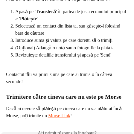
Apasă pe '
Transferă
' în partea de jos a ecranului principal 
> '
Plătește
'
Selectează un contact din lista ta, sau găsește-l folosind 
bara de căutare
Introduce suma și valuta pe care dorești să o trimiți
(Opțional) Adaugă o notă sau o fotografie la plata ta
Revizuiește detaliile transferului și apasă pe 'Send'
Contactul tău va primi suma pe care ai trimis-o în câteva 
secunde!
Trimitere către cineva care nu este pe Morse
Dacă ai nevoie să plătești pe cineva care nu s-a alăturat încă 
Morse, poți trimite un 
Morse Link
!
Ați primit răspuns la întrebare?