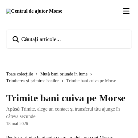
Direct la conținutul principal
Căutați articole...
Toate colecțiile
Mută bani oriunde în lume
Trimiterea și primirea banilor
Trimite bani cuiva pe Morse
Trimite bani cuiva pe Morse
Apăsă Trimite, alege un contact și transferul tău ajunge în
câteva secunde
18 mai 2026
Pentru a trimite bani cuiva care are deja un cont Morse: