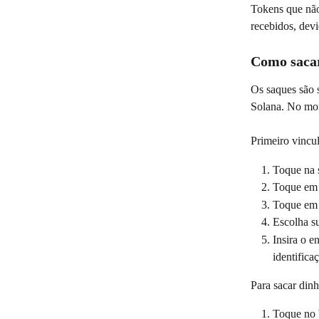
Tokens que n
recebidos, devi
Como sacar 
Os saques são
Solana. No mom
Primeiro vinc
Toque na s
Toque em
Toque em
Escolha s
Insira o e
identifica
Para sacar dinh
Toque no 