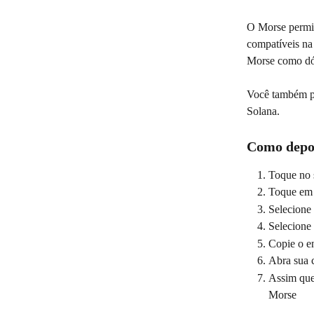
O Morse permite
compatíveis na
Morse como dól
Você também pod
Solana.
Como depos
Toque no s
Toque em
Selecione 
Selecione 
Copie o e
Abra sua c
Assim que 
Morse