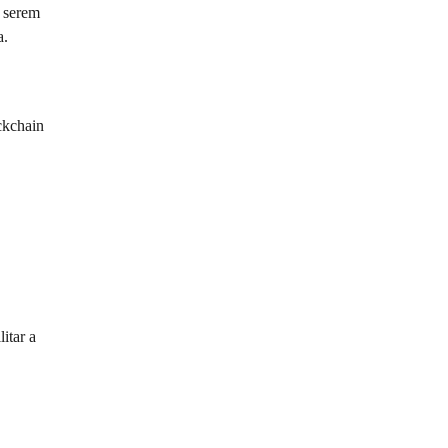
serem 
a.
kchain 
itar a 