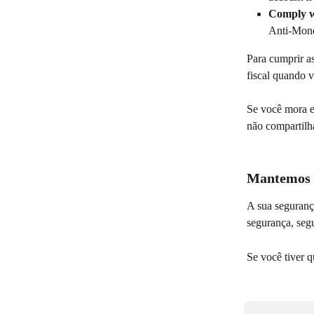
Comply w
Anti-Money
Para cumprir a
fiscal quando v
Se você mora e
não compartilhá
Mantemos o
A sua seguranç
segurança, segu
Se você tiver q