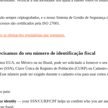
identidade. Verificar a sua identidade nos ajuda a manter todos os usuár
são sempre criptografados, e o nosso Sistema de Gestão de Segurança 
cessos são certificados pela ISO 27001.
re as obrigações regulatórias que seguimos.
ecisamos do seu número de identificação fiscal
nos EUA, no México ou no Brasil, pode ser solicitado a fornecer o seu 
r (SSN), Clave Única de Registro de Población (CURP) ou Cadastro 
Esse número pode ser exigido durante o cadastro e/ou para usar certos 
io para:
ur identity
 — your SSN/CURP/CPF helps us confirm who you are and 
rom fraud.