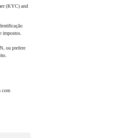
omer (KYC) and 
entificação 
e impostos.
N, ou prefere 
ito.
s com 