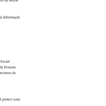
ios da Morse 
da Informação 
Social 
de Pessoas 
recursos da 
protect your 