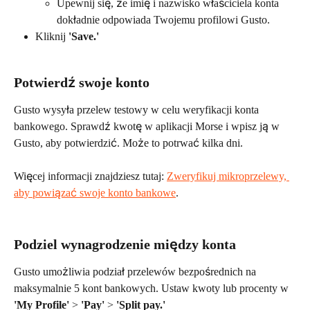
Upewnij się, że imię i nazwisko właściciela konta 
dokładnie odpowiada Twojemu profilowi Gusto.
Kliknij 
'Save.'
Potwierdź swoje konto
Gusto wysyła przelew testowy w celu weryfikacji konta 
bankowego. Sprawdź kwotę w aplikacji Morse i wpisz ją w 
Gusto, aby potwierdzić. Może to potrwać kilka dni.
Więcej informacji znajdziesz tutaj: 
Zweryfikuj mikroprzelewy, 
aby powiązać swoje konto bankowe
.
Podziel wynagrodzenie między konta
Gusto umożliwia podział przelewów bezpośrednich na 
maksymalnie 5 kont bankowych. Ustaw kwoty lub procenty w 
'My Profile'
 > 
'Pay'
 > 
'Split pay.'