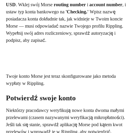
USD
. Wklej swój Morse 
routing number
 i 
account number
, i 
ustaw typ konta bankowego na 
'Checking.'
 Wpisz nazwę 
posiadacza konta dokładnie tak, jak widnieje w Twoim koncie 
Morse — musi odpowiadać nazwie Twojego profilu Rippling. 
Wypełnij swój adres rozliczeniowy, sprawdź autoryzację i 
podpisz, aby zapisać.
Twoje konto Morse jest teraz skonfigurowane jako metoda 
wypłaty w Rippling.
Potwierdź swoje konto
Niektórzy pracodawcy weryfikują nowe konta dwoma małymi 
przelewami (czasem nazywanymi weryfikacją mikropłatności). 
Jeśli tak się stanie, sprawdź aplikację Morse pod kątem kwot 
przelewów i wprowadź je w Rippling, aby potwierdzić.