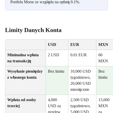
Portfelu Morse ze względu na opłatę 0.1%.
Limity Danych Konta
USD
EUR
MXN
Minimalna wpłata 
2 USD
0.01 EUR
60 
na transakcję
MXN
Wysyłanie pieniędzy 
Bez limitu
10,000 USD 
Bez 
z własnego konta
tygodniowo, 
limitu
20,000 USD 
miesięcznie
Wpłata od osoby 
4,000 
2,500 USD 
15,000 
trzeciej
USD za 
tygodniowo, 
MXN 
przelew
5,000 USD 
za 