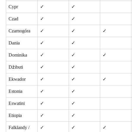
Cypr
✓
✓
Czad
✓
✓
Czarnogóra
✓
✓
✓
Dania
✓
✓
Dominika
✓
✓
✓
Dżibuti
✓
✓
Ekwador
✓
✓
✓
Estonia
✓
✓
Eswatini
✓
✓
Etiopia
✓
✓
Falklandy / 
✓
✓
✓