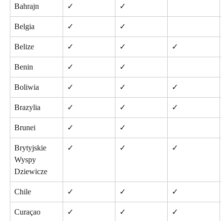
Bahrajn
✓
✓
Belgia
✓
✓
Belize
✓
✓
✓
Benin
✓
✓
Boliwia
✓
✓
✓
Brazylia
✓
✓
✓
Brunei
✓
✓
Brytyjskie 
✓
✓
✓
Wyspy 
Dziewicze
Chile
✓
✓
✓
Curaçao
✓
✓
✓