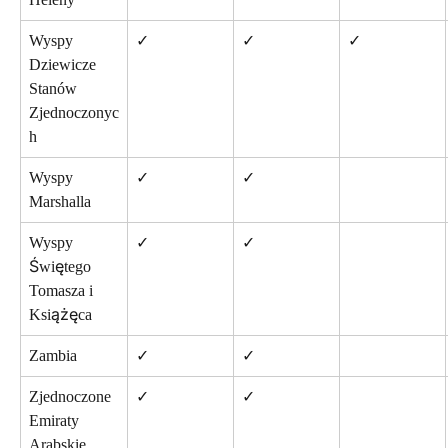
Wyspy 
✓
✓
✓
Dziewicze 
Stanów 
Zjednoczonyc
h
Wyspy 
✓
✓
Marshalla
Wyspy 
✓
✓
Świętego 
Tomasza i 
Książęca
Zambia
✓
✓
Zjednoczone 
✓
✓
Emiraty 
Arabskie