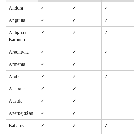
Andora
✓
✓
✓
Anguilla
✓
✓
✓
Antigua i 
✓
✓
✓
Barbuda
Argentyna
✓
✓
✓
Armenia
✓
✓
Aruba
✓
✓
✓
Australia
✓
✓
Austria
✓
✓
Azerbejdżan
✓
✓
Bahamy
✓
✓
✓