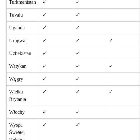
Turkmenistan
✓
✓
Tuvalu
✓
✓
Uganda
✓
✓
Urugwaj
✓
✓
✓
Uzbekistan
✓
✓
Watykan
✓
✓
✓
Węgry
✓
✓
Wielka 
✓
✓
✓
Brytania
Włochy
✓
✓
Wyspa 
✓
✓
Świętej 
Heleny