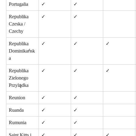
Portugalia
✓
✓
Republika 
✓
✓
Czeska / 
Czechy
Republika 
✓
✓
✓
Dominikańsk
a
Republika 
✓
✓
✓
Zielonego 
Przylądka
Reunion
✓
✓
Ruanda
✓
✓
Rumunia
✓
✓
Saint Kitts i 
✓
✓
✓