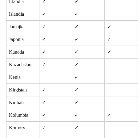
Irlandia
✓
✓
Islandia
✓
✓
Jamajka
✓
✓
✓
Japonia
✓
✓
✓
Kanada
✓
✓
✓
Kazachstan
✓
✓
Kenia
✓
Kirgistan
✓
✓
Kiribati
✓
✓
Kolumbia
✓
✓
✓
Komory
✓
✓