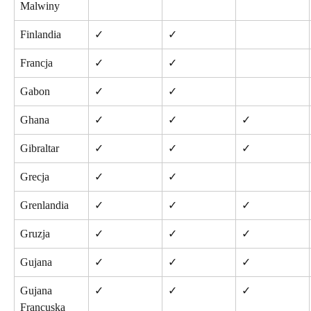
Malwiny
Finlandia
✓
✓
Francja
✓
✓
Gabon
✓
✓
Ghana
✓
✓
✓
Gibraltar
✓
✓
✓
Grecja
✓
✓
Grenlandia
✓
✓
✓
Gruzja
✓
✓
✓
Gujana
✓
✓
✓
Gujana 
✓
✓
✓
Francuska