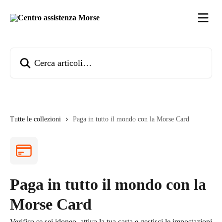
Vai al contenuto principale
Cerca articoli…
Tutte le collezioni
Paga in tutto il mondo con la Morse Card
Paga in tutto il mondo con la
Morse Card
Verifica se sei idoneo, attiva la tua carta e gestisci le impostazioni