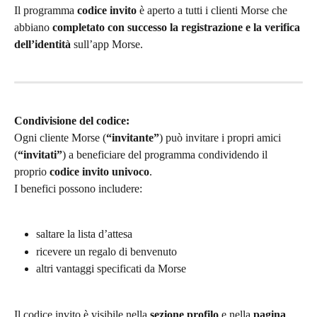
Il programma 
codice invito
 è aperto a tutti i clienti Morse che 
abbiano 
completato con successo la registrazione e la verifica 
dell’identità
 sull’app Morse.
Condivisione del codice:
Ogni cliente Morse (
“invitante”
) può invitare i propri amici 
(
“invitati”
) a beneficiare del programma condividendo il 
proprio 
codice invito univoco
.
I benefici possono includere:
saltare la lista d’attesa
ricevere un regalo di benvenuto
altri vantaggi specificati da Morse
Il codice invito è visibile nella 
sezione profilo
 e nella 
pagina 