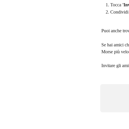
Tocca 
'In
Condividi 
Puoi anche trov
Se hai amici che
Morse più vel
Invitare gli ami