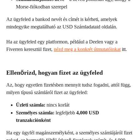
Morse-fiókodban szerepel
Az ügyfeled a bankod nevét és címét is kérheti, amelyek 
mindegyike megtalálható az USD Számladataid oldalán.
Ha az ügyfeled egy platformon, például a Deelen vagy a 
Fiverren keresztül fizet, 
nézd meg a konkrét útmutatóinkat
 itt.
Ellenőrizd, hogyan fizet az ügyfeled
Az, hogy egyetlen fizetésben mennyit tudsz fogadni, attól függ, 
milyen típusú számláról fizet az ügyfeled:
Üzleti számla:
 nincs korlát
Személyes számla:
 legfeljebb 
4,000 USD 
tranzakciónként
Ha egy ügyfél magánszemélyként, a személyes számlájáról fizet 