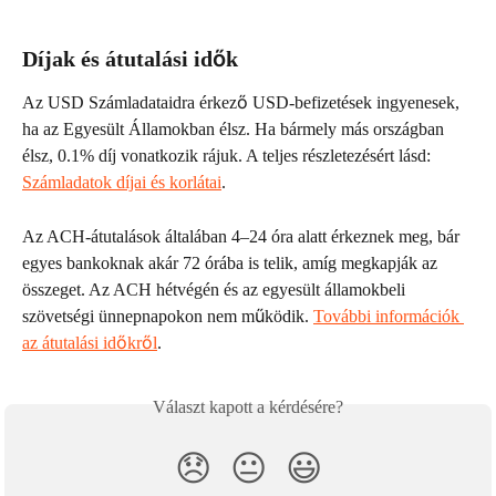
Díjak és átutalási idők
Az USD Számladataidra érkező USD-befizetések ingyenesek, 
ha az Egyesült Államokban élsz. Ha bármely más országban 
élsz, 0.1% díj vonatkozik rájuk. A teljes részletezésért lásd: 
Számladatok díjai és korlátai
.
Az ACH-átutalások általában 4–24 óra alatt érkeznek meg, bár 
egyes bankoknak akár 72 órába is telik, amíg megkapják az 
összeget. Az ACH hétvégén és az egyesült államokbeli 
szövetségi ünnepnapokon nem működik. 
További információk 
az átutalási időkről
.
Választ kapott a kérdésére?
😞
😐
😃