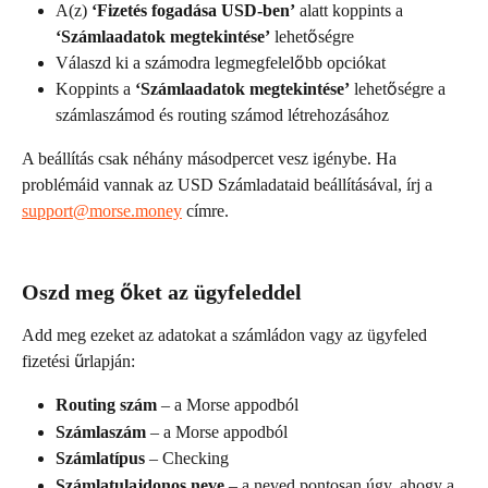
A(z) 
‘Fizetés fogadása USD-ben’
 alatt koppints a 
‘Számlaadatok megtekintése’
 lehetőségre
Válaszd ki a számodra legmegfelelőbb opciókat
Koppints a 
‘Számlaadatok megtekintése’
 lehetőségre a 
számlaszámod és routing számod létrehozásához
A beállítás csak néhány másodpercet vesz igénybe. Ha 
problémáid vannak az USD Számladataid beállításával, írj a 
support@morse.money
 címre.
Oszd meg őket az ügyfeleddel
Add meg ezeket az adatokat a számládon vagy az ügyfeled 
fizetési űrlapján:
Routing szám
 – a Morse appodból
Számlaszám
 – a Morse appodból
Számlatípus
 – Checking
Számlatulajdonos neve
 – a neved pontosan úgy, ahogy a 