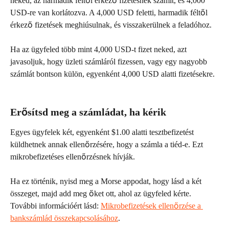
neked, az harmadik féltől érkező fizetésnek számít, és 4,000 
USD-re van korlátozva. A 4,000 USD feletti, harmadik féltől 
érkező fizetések meghiúsulnak, és visszakerülnek a feladóhoz.
Ha az ügyfeled több mint 4,000 USD-t fizet neked, azt 
javasoljuk, hogy üzleti számláról fizessen, vagy egy nagyobb 
számlát bontson külön, egyenként 4,000 USD alatti fizetésekre.
Erősítsd meg a számládat, ha kérik
Egyes ügyfelek két, egyenként $1.00 alatti tesztbefizetést 
küldhetnek annak ellenőrzésére, hogy a számla a tiéd-e. Ezt 
mikrobefizetéses ellenőrzésnek hívják.
Ha ez történik, nyisd meg a Morse appodat, hogy lásd a két 
összeget, majd add meg őket ott, ahol az ügyfeled kérte. 
További információért lásd: 
Mikrobefizetések ellenőrzése a 
bankszámlád összekapcsolásához
.