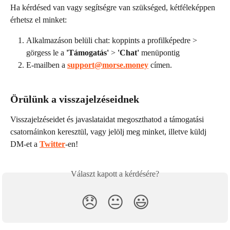
Ha kérdésed van vagy segítségre van szükséged, kétféleképpen 
érhetsz el minket:
Alkalmazáson belüli chat: koppints a profilképedre > 
görgess le a 
'Támogatás'
 > 
'Chat'
 menüpontig
E-mailben a 
support@morse.money
 címen.
Örülünk a visszajelzéseidnek
Visszajelzéseidet és javaslataidat megoszthatod a támogatási 
csatornáinkon keresztül, vagy jelölj meg minket, illetve küldj 
DM-et a 
Twitter
-en!
Választ kapott a kérdésére?
😞
😐
😃