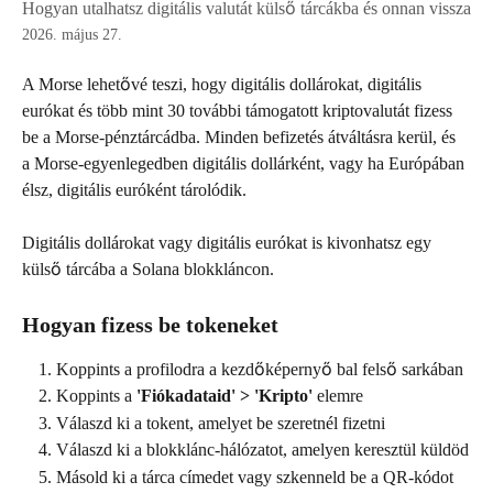
Hogyan utalhatsz digitális valutát külső tárcákba és onnan vissza
2026. május 27.
A Morse lehetővé teszi, hogy digitális dollárokat, digitális 
eurókat és több mint 30 további támogatott kriptovalutát fizess 
be a Morse-pénztárcádba. Minden befizetés átváltásra kerül, és 
a Morse-egyenlegedben digitális dollárként, vagy ha Európában 
élsz, digitális euróként tárolódik.
Digitális dollárokat vagy digitális eurókat is kivonhatsz egy 
külső tárcába a Solana blokkláncon.
Hogyan fizess be tokeneket
Koppints a profilodra a kezdőképernyő bal felső sarkában
Koppints a 
'Fiókadataid' > 'Kripto'
 elemre
Válaszd ki a tokent, amelyet be szeretnél fizetni
Válaszd ki a blokklánc-hálózatot, amelyen keresztül küldöd
Másold ki a tárca címedet vagy szkenneld be a QR-kódot