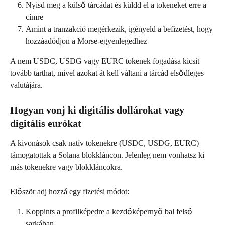
Nyisd meg a külső tárcádat és küldd el a tokeneket erre a 
címre
Amint a tranzakció megérkezik, igényeld a befizetést, hogy 
hozzáadódjon a Morse-egyenlegedhez
A nem USDC, USDG vagy EURC tokenek fogadása kicsit 
tovább tarthat, mivel azokat át kell váltani a tárcád elsődleges 
valutájára.
Hogyan vonj ki digitális dollárokat vagy 
digitális eurókat
A kivonások csak natív tokenekre (USDC, USDG, EURC) 
támogatottak a Solana blokkláncon. Jelenleg nem vonhatsz ki 
más tokenekre vagy blokkláncokra.
Először adj hozzá egy fizetési módot:
Koppints a profilképedre a kezdőképernyő bal felső 
sarkában