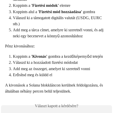
Koppints a 
'Fizetési módok'
 elemre
Koppints alul a 
'Fizetési mód hozzáadása'
 gombra
Válaszd ki a támogatott digitális valutát (USDG, EURC 
stb.)
Add meg a tárca címet, amelyre ki szeretnél vonni, és adj 
neki egy becenevet a könnyű azonosításhoz
Pénz kivonásához:
Koppints a 
'Kivonás'
 gombra a kezdőképernyőd tetején
Válaszd ki a hozzáadott fizetési módodat
Add meg az összeget, amelyet ki szeretnél vonni
Erősítsd meg és küldd el
A kivonások a Solana blokkláncon kerülnek feldolgozásra, és 
általában néhány percen belül teljesülnek.
Választ kapott a kérdésére?