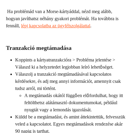
 Ha problémád van a Morse-kártyáddal, nézd meg alább, 
hogyan javíthatsz néhány gyakori problémát. Ha továbbra is 
fennáll, 
lépj kapcsolatba az ügyfélszolgálattal
. 
Tranzakció megtámadása
Koppints a kártyatranzakcióra > Probléma jelentése > 
Válaszd ki a helyzetedet legjobban leíró lehetőséget. 
Válaszolj a tranzakció megtámadásával kapcsolatos 
kérdésekre, és adj meg annyi információt, amennyit csak 
tudsz arról, mi történt. 
A megtámadás okától függően előfordulhat, hogy itt 
feltölthetsz alátámasztó dokumentumokat, például 
nyugtát vagy a lemondás igazolását. 
Küldd be a megtámadást, és amint áttekintettük, felvesszük 
veled a kapcsolatot. Egyes megtámadások rendezése akár 
90 napig is tarthat.