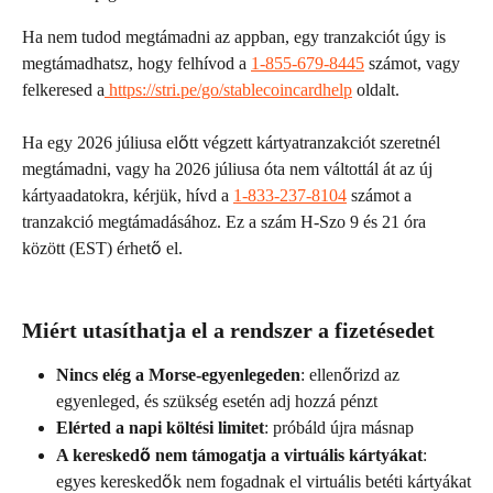
Ha nem tudod megtámadni az appban, egy tranzakciót úgy is 
megtámadhatsz, hogy felhívod a 
1-855-679-8445
 számot, vagy 
felkeresed a
 https://stri.pe/go/stablecoincardhelp
 oldalt. 
Ha egy 2026 júliusa előtt végzett kártyatranzakciót szeretnél 
megtámadni, vagy ha 2026 júliusa óta nem váltottál át az új 
kártyaadatokra, kérjük, hívd a 
1-833-237-8104
 számot a 
tranzakció megtámadásához. Ez a szám H-Szo 9 és 21 óra 
között (EST) érhető el.
Miért utasíthatja el a rendszer a fizetésedet
Nincs elég a Morse-egyenlegeden
: ellenőrizd az 
egyenleged, és szükség esetén adj hozzá pénzt
Elérted a napi költési limitet
: próbáld újra másnap
A kereskedő nem támogatja a virtuális kártyákat
: 
egyes kereskedők nem fogadnak el virtuális betéti kártyákat