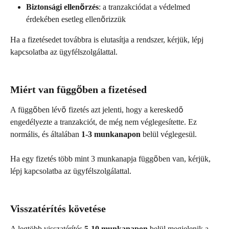
Biztonsági ellenőrzés
: a tranzakciódat a védelmed 
érdekében esetleg ellenőrizzük
Ha a fizetésedet továbbra is elutasítja a rendszer, kérjük, lépj 
kapcsolatba az ügyfélszolgálattal. 
Miért van függőben a fizetésed 
A függőben lévő fizetés azt jelenti, hogy a kereskedő 
engedélyezte a tranzakciót, de még nem véglegesítette. Ez 
normális, és általában 
1-3 munkanapon
 belül véglegesül.
Ha egy fizetés több mint 3 munkanapja függőben van, kérjük, 
lépj kapcsolatba az ügyfélszolgálattal.
Visszatérítés követése
A legtöbb visszatérítés 
5-10 munkanapon
 belül megjelenik a 