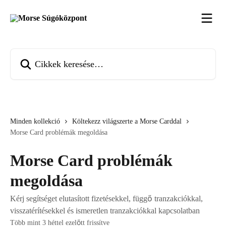
Ugrás a fő tartalomra
Cikkek keresése…
Minden kollekció
Költekezz világszerte a Morse Carddal
Morse Card problémák megoldása
Morse Card problémák
megoldása
Kérj segítséget elutasított fizetésekkel, függő tranzakciókkal,
visszatérítésekkel és ismeretlen tranzakciókkal kapcsolatban
Több mint 3 héttel ezelőtt frissítve