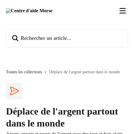
Passer au contenu principal
Rechercher un article...
Toutes les collections
Déplace de l'argent partout dans le monde
Déplace de l'argent partout
dans le monde
Ajoute, envoie et reçois de l'argent avec des taux et frais clairs