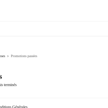
nses
Promotions passées
s
is terminés
ditions Générales