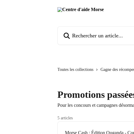
Passer au contenu principal
Rechercher un article...
Toutes les collections
Gagne des récompe
Promotions passée
Pour les concours et campagnes désorma
5 articles
Morse Cash : Édition Ouganda - Con