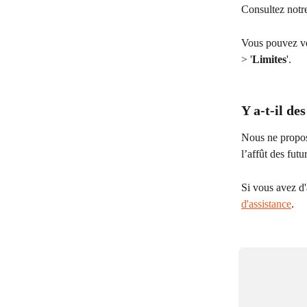
Consultez notr
Vous pouvez vér
> '
Limites
'.
Y a-t-il de
Nous ne propos
l’affût des fut
Si vous avez d'
d'assistance
.