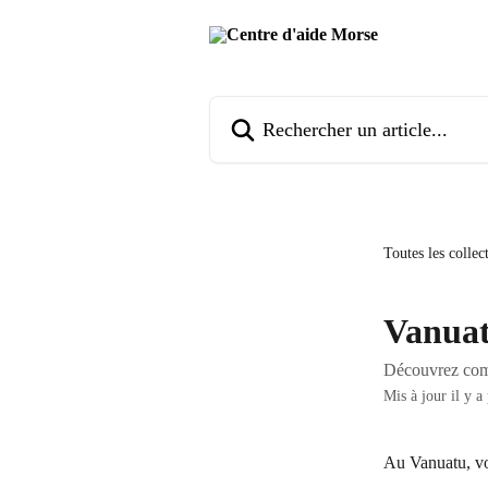
Passer au contenu principal
Rechercher un article...
Toutes les collec
Vanua
Découvrez com
Mis à jour il y a
Au Vanuatu, v