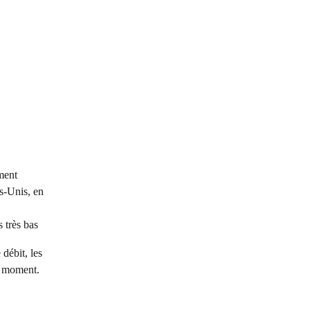
ment
s-Unis, en 
 très bas
débit, les 
e moment. 