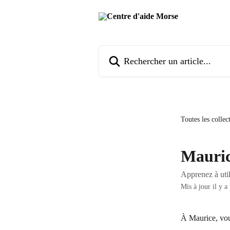
Passer au contenu principal
Rechercher un article...
Toutes les collec
Mauri
Apprenez à uti
Mis à jour il y a
À Maurice, vo