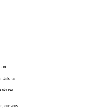
ment
s-Unis, en 
 très bas
e pour vous.