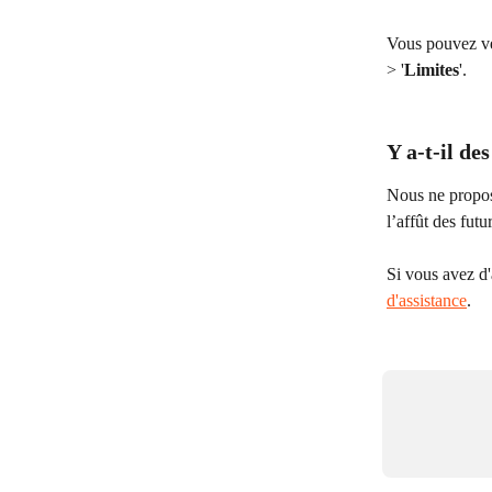
Vous pouvez vér
> '
Limites
'.
Y a-t-il d
Nous ne propos
l’affût des fut
Si vous avez d'
d'assistance
.