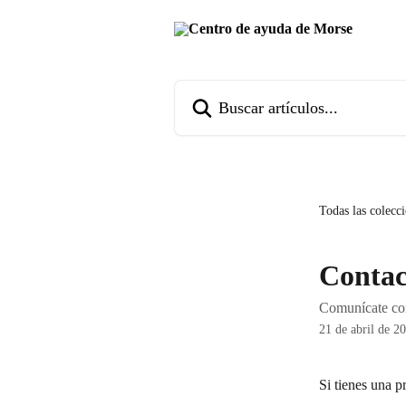
Ir al contenido principal
Buscar artículos...
Todas las colecc
Contac
Comunícate con 
21 de abril de 2
Si tienes una p