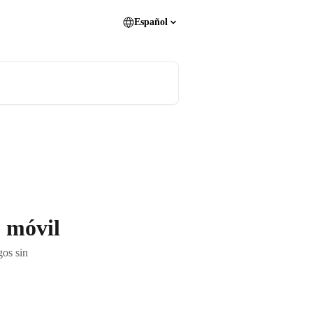
Español
o móvil
gos sin