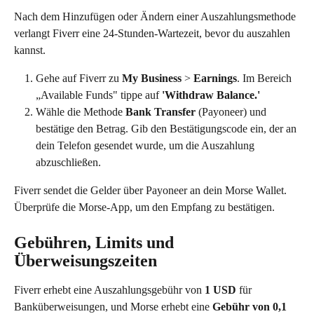
Nach dem Hinzufügen oder Ändern einer Auszahlungsmethode 
verlangt Fiverr eine 24-Stunden-Wartezeit, bevor du auszahlen 
kannst.
Gehe auf Fiverr zu 
My Business
 > 
Earnings
. Im Bereich 
„Available Funds" tippe auf 
'Withdraw Balance.'
Wähle die Methode 
Bank Transfer
 (Payoneer) und 
bestätige den Betrag. Gib den Bestätigungscode ein, der an 
dein Telefon gesendet wurde, um die Auszahlung 
abzuschließen.
Fiverr sendet die Gelder über Payoneer an dein Morse Wallet. 
Überprüfe die Morse-App, um den Empfang zu bestätigen.
Gebühren, Limits und 
Überweisungszeiten
Fiverr erhebt eine Auszahlungsgebühr von 
1 USD
 für 
Banküberweisungen, und Morse erhebt eine 
Gebühr von 0,1 