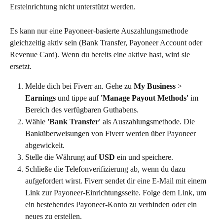
Ersteinrichtung nicht unterstützt werden.
Es kann nur eine Payoneer-basierte Auszahlungsmethode 
gleichzeitig aktiv sein (Bank Transfer, Payoneer Account oder 
Revenue Card). Wenn du bereits eine aktive hast, wird sie 
ersetzt.
Melde dich bei Fiverr an. Gehe zu 
My Business
 > 
Earnings
 und tippe auf 
'Manage Payout Methods'
 im 
Bereich des verfügbaren Guthabens.
Wähle 
'Bank Transfer'
 als Auszahlungsmethode. Die 
Banküberweisungen von Fiverr werden über Payoneer 
abgewickelt.
Stelle die Währung auf 
USD
 ein und speichere.
Schließe die Telefonverifizierung ab, wenn du dazu 
aufgefordert wirst. Fiverr sendet dir eine E-Mail mit einem 
Link zur Payoneer-Einrichtungsseite. Folge dem Link, um 
ein bestehendes Payoneer-Konto zu verbinden oder ein 
neues zu erstellen.