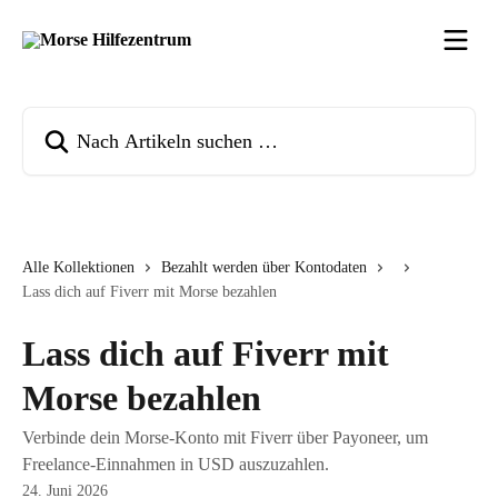
Zum Hauptinhalt springen
Nach Artikeln suchen …
Alle Kollektionen
Bezahlt werden über Kontodaten
Lass dich auf Fiverr mit Morse bezahlen
Lass dich auf Fiverr mit
Morse bezahlen
Verbinde dein Morse-Konto mit Fiverr über Payoneer, um
Freelance-Einnahmen in USD auszuzahlen.
24. Juni 2026