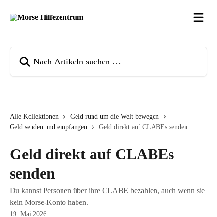
Zum Hauptinhalt springen
Nach Artikeln suchen …
Alle Kollektionen
Geld rund um die Welt bewegen
Geld senden und empfangen
Geld direkt auf CLABEs senden
Geld direkt auf CLABEs
senden
Du kannst Personen über ihre CLABE bezahlen, auch wenn sie
kein Morse-Konto haben.
19. Mai 2026