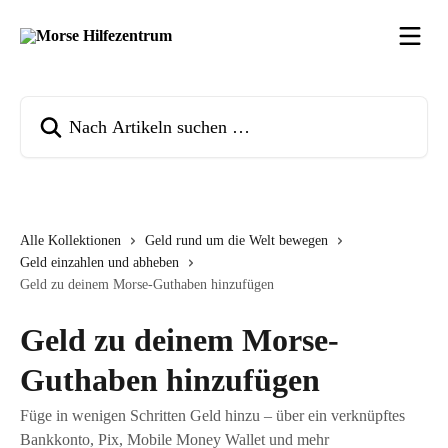
Zum Hauptinhalt springen
Nach Artikeln suchen …
Alle Kollektionen
Geld rund um die Welt bewegen
Geld einzahlen und abheben
Geld zu deinem Morse-Guthaben hinzufügen
Geld zu deinem Morse-
Guthaben hinzufügen
Füge in wenigen Schritten Geld hinzu – über ein verknüpftes
Bankkonto, Pix, Mobile Money Wallet und mehr