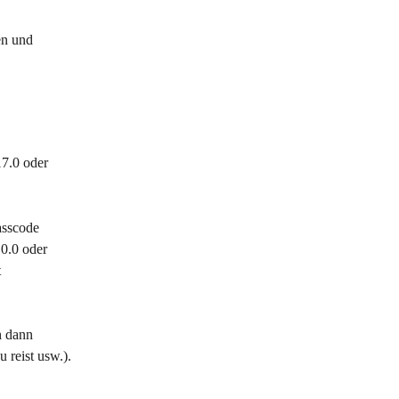
en und 
7.0 oder 
asscode 
0.0 oder 
 
h dann 
 reist usw.).