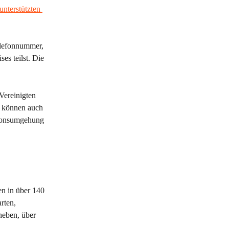
unterstützten 
elefonnummer, 
es teilst. Die 
Vereinigten 
r können auch 
tionsumgehung 
n in über 140 
rten, 
eben, über 