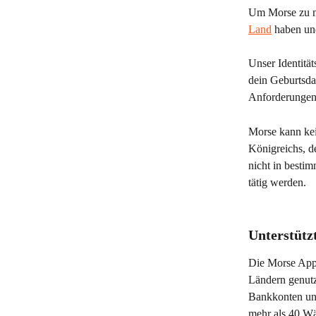
Um Morse zu nu
Land
 haben un
Unser Identitä
dein Geburtsda
Anforderungen 
Morse kann kei
Königreichs, d
nicht in besti
tätig werden.
Unterstüt
Die Morse App 
Ländern genutz
Bankkonten und
mehr als 40 W