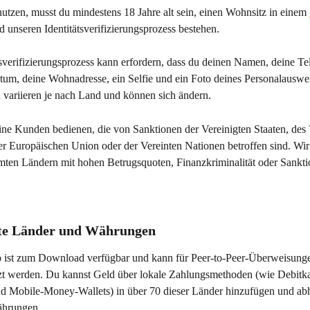
tzen, musst du mindestens 18 Jahre alt sein, einen Wohnsitz in einem 
d unseren Identitätsverifizierungsprozess bestehen.
tsverifizierungsprozess kann erfordern, dass du deinen Namen, deine T
tum, deine Wohnadresse, ein Selfie und ein Foto deines Personalausweis
variieren je nach Land und können sich ändern.
ne Kunden bedienen, die von Sanktionen der Vereinigten Staaten, des 
er Europäischen Union oder der Vereinten Nationen betroffen sind. Wi
mmten Ländern mit hohen Betrugsquoten, Finanzkriminalität oder Sank
zte Länder und Währungen
ist zum Download verfügbar und kann für Peer-to-Peer-Überweisunge
t werden. Du kannst Geld über lokale Zahlungsmethoden (wie Debitka
 Mobile-Money-Wallets) in über 70 dieser Länder hinzufügen und abh
ährungen.