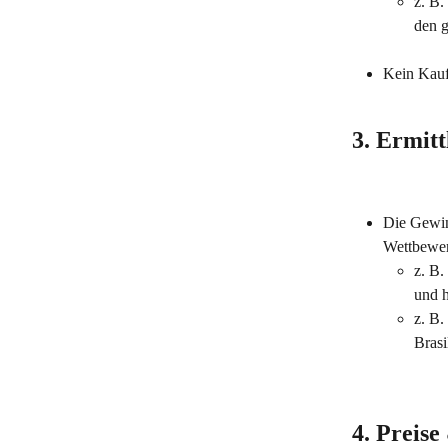
z. B.
den g
Kein Kauf 
3. Ermit
Die Gewinn
Wettbewer
z. B.
und 
z. B.
Brasi
4. Preise