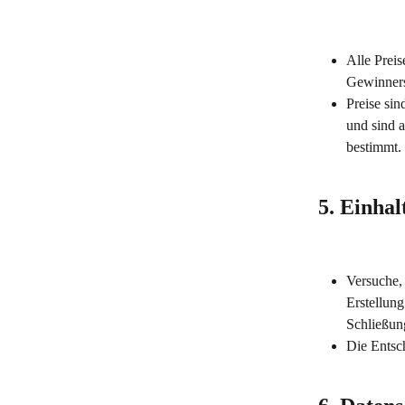
Alle Prei
Gewinners
Preise si
und sind 
bestimmt.
5. Einha
Versuche,
Erstellun
Schließun
Die Entsc