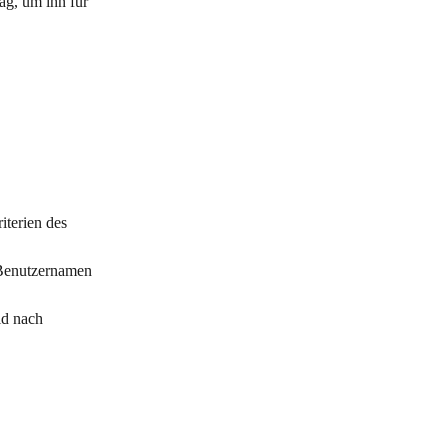
g, um ihn für 
terien des 
-Benutzernamen 
ld nach 