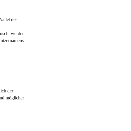
allet des 
auscht werden 
nutzernamens 
ich der 
nd möglicher 