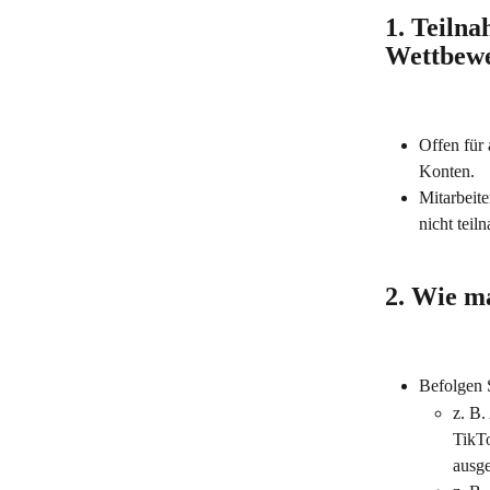
1. Teiln
Wettbewe
Offen für 
Konten.
Mitarbeit
nicht teil
2. Wie m
Befolgen 
z. B.
TikTo
ausge