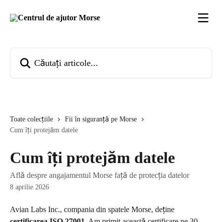
Direct la conținutul principal
Căutați articole...
Toate colecțiile
Fii în siguranță pe Morse
Cum îți protejăm datele
Cum îți protejăm datele
Află despre angajamentul Morse față de protecția datelor
8 aprilie 2026
Avian Labs Inc., compania din spatele Morse, deține 
certificarea ISO 27001
. Am primit această certificare pe 30 