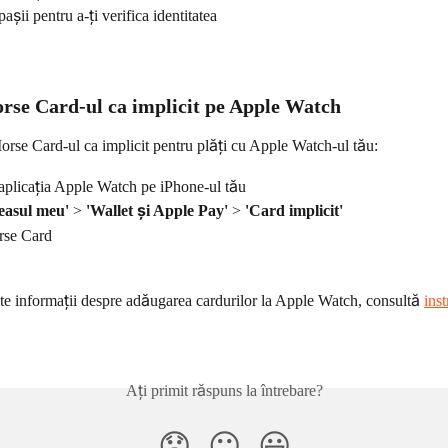
șii pentru a-ți verifica identitatea
rse Card-ul ca implicit pe Apple Watch
orse Card-ul ca implicit pentru plăți cu Apple Watch-ul tău:
aplicația Apple Watch pe iPhone-ul tău
easul meu'
 > 
'Wallet și Apple Pay'
 > 
'Card implicit'
rse Card
te informații despre adăugarea cardurilor la Apple Watch, consultă 
inst
Ați primit răspuns la întrebare?
😞
😐
😃