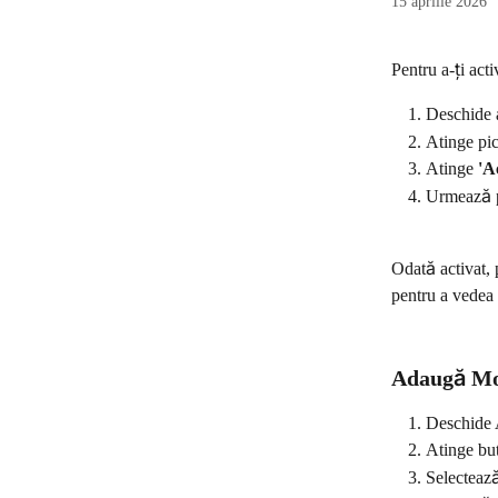
15 aprilie 2026
Pentru a-ți act
Deschide 
Atinge pic
Atinge 
'A
Urmează pa
Odată activat, 
pentru a vedea 
Adaugă Mo
Deschide 
Atinge bu
Selecteaz