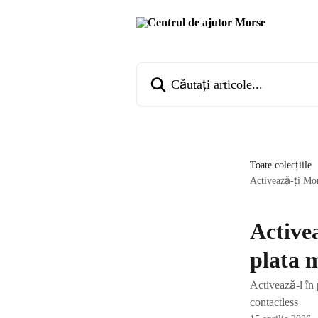
Direct la conținutul principal
Căutați articole...
Toate colecțiile
Activează-ți Mor
Active
plata 
Activează-l în 
contactless