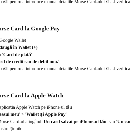
șii pentru a introduce manual detaliile Morse Card-ului și a-l verifica
rse Card la Google Pay
Google Wallet
daugă în Wallet (+)'
ă 
'Card de plată'
rd de credit sau de debit nou.'
șii pentru a introduce manual detaliile Morse Card-ului și a-l verifica
rse Card la Apple Watch
aplicația Apple Watch pe iPhone-ul tău
easul meu'
 > 
'Wallet și Apple Pay'
rse Card-ul atingând 
'Un card salvat pe iPhone-ul tău'
 sau 
'Un car
strucțiunile