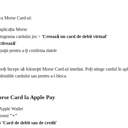
iva Morse Card-ul:
aplicația Morse
tograma cardului jos > 
'Creează un card de debit virtual'
ctivează'
șii pentru a-ți confirma datele
poți începe să folosești Morse Card-ul imediat. Poți atinge cardul în ap
detaliile cardului sau pentru a-l bloca.
rse Card la Apple Pay
Apple Wallet
tonul 
"+"
ă 
'Card de debit sau de credit'