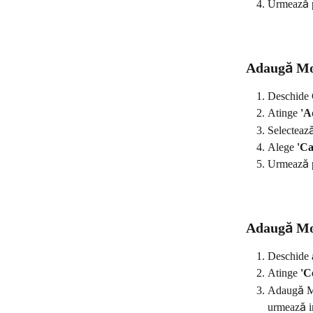
Urmează pa
Adaugă Mo
Deschide 
Atinge 
'A
Selecteaz
Alege 
'Ca
Urmează pa
Adaugă Mo
Deschide 
Atinge 
'C
Adaugă Mo
urmează in