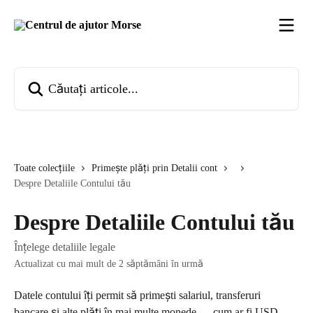
Direct la conținutul principal
Căutați articole...
Toate colecțiile
Primește plăți prin Detalii cont
Despre Detaliile Contului tău
Despre Detaliile Contului tău
Înțelege detaliile legale
Actualizat cu mai mult de 2 săptămâni în urmă
Datele contului îți permit să primești salariul, transferuri 
bancare și alte plăți în mai multe monede — cum ar fi USD, 