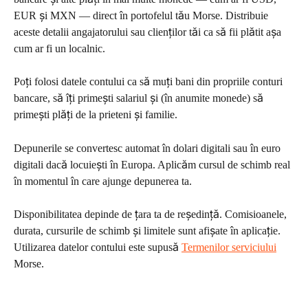
EUR și MXN — direct în portofelul tău Morse. Distribuie 
aceste detalii angajatorului sau clienților tăi ca să fii plătit așa 
cum ar fi un localnic.
Poți folosi datele contului ca să muți bani din propriile conturi 
bancare, să îți primești salariul și (în anumite monede) să 
primești plăți de la prieteni și familie.
Depunerile se convertesc automat în dolari digitali sau în euro 
digitali dacă locuiești în Europa. Aplicăm cursul de schimb real 
în momentul în care ajunge depunerea ta.
Disponibilitatea depinde de țara ta de reședință. Comisioanele, 
durata, cursurile de schimb și limitele sunt afișate în aplicație. 
Utilizarea datelor contului este supusă 
Termenilor serviciului
Morse.