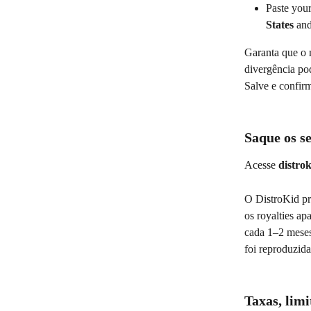
Paste you
States
 and
Garanta que o 
divergência pod
Salve e confirm
Saque os se
Acesse 
distro
O DistroKid pro
os royalties a
cada 1–2 meses
foi reproduzida
Taxas, limi