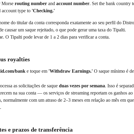
r Morse 
routing number
 and 
account number
. Set the bank country t
 account type to 
'Checking.'
nome do titular da conta corresponda exatamente ao seu perfil do Dist
e causar um saque rejeitado, o que pode gerar uma taxa do Tipalti.
e. O Tipalti pode levar de 1 a 2 dias para verificar a conta.
us royalties
kid.com/bank
 e toque em 
'Withdraw Earnings.'
 O saque mínimo é de
cessa as solicitações de saque 
duas vezes por semana
. Isso é separa
parecem na sua conta — os serviços de streaming reportam os ganhos ao
, normalmente com um atraso de 2–3 meses em relação ao mês em que 
.
tes e prazos de transferência