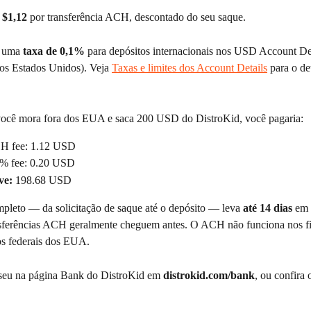
 
$1,12
 por transferência ACH, descontado do seu saque.
 uma 
taxa de 0,1%
 para depósitos internacionais nos USD Account Deta
os Estados Unidos). Veja 
Taxas e limites dos Account Details
 para o d
você mora fora dos EUA e saca 200 USD do DistroKid, você pagaria:
CH fee: 1.12 USD
% fee: 0.20 USD
ve:
 198.68 USD
pleto — da solicitação de saque até o depósito — leva 
até 14 dias
 em 
sferências ACH geralmente cheguem antes. O ACH não funciona nos f
s federais dos EUA.
eu na página Bank do DistroKid em 
distrokid.com/bank
, ou confira