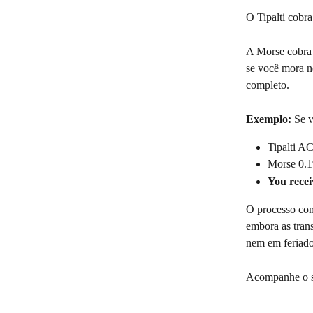
O Tipalti cobra
A Morse cobra
se você mora n
completo.
Exemplo:
 Se 
Tipalti A
Morse 0.1
You recei
O processo com
embora as tran
nem em feriado
Acompanhe o s