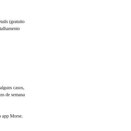
ils (gratuito 
etalhamento 
alguns casos, 
ins de semana 
 o app Morse.