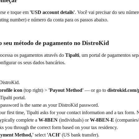
omeçar
se e toque em 
'USD account details'
. Você vai precisar do seu númer
uting number) e número da conta para os passos abaixo.
o seu método de pagamento no DistroKid
ocessa os pagamentos através do 
Tipalti
, um portal de pagamentos sepa
nfigurar os seus dados bancários.
DistroKid. 
profile icon
 (top right) > 
'Payout Method'
 — or go to 
distrokid.com/
ipalti portal. 
password is the same as your DistroKid password.
 your first time, Tipalti asks for your contact information and a tax form
typically complete a 
W-8BEN
 (individuals) or 
W-8BEN-E
 (companies/
ks you through the correct form based on your tax residency.
ayment Method,'
 select 
'ACH'
 (US bank transfer).