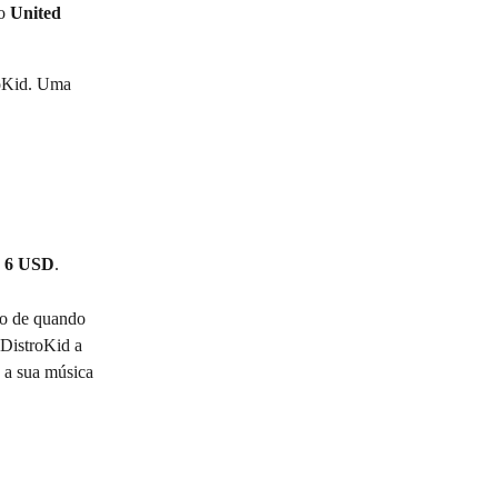
o 
United 
roKid. Uma 
 
6 USD
.
do de quando 
 DistroKid a 
a sua música 