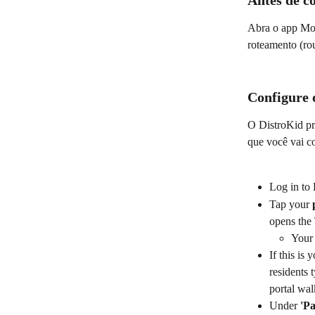
Antes de c
Abra o app Mor
roteamento (ro
Configure 
O DistroKid pr
que você vai co
Log in to 
Tap your 
opens the T
Your 
If this is
residents 
portal wal
Under 
'P