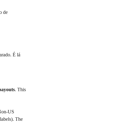
o de 
rado. É lá 
payouts
. This 
. Non-US 
labels). The 