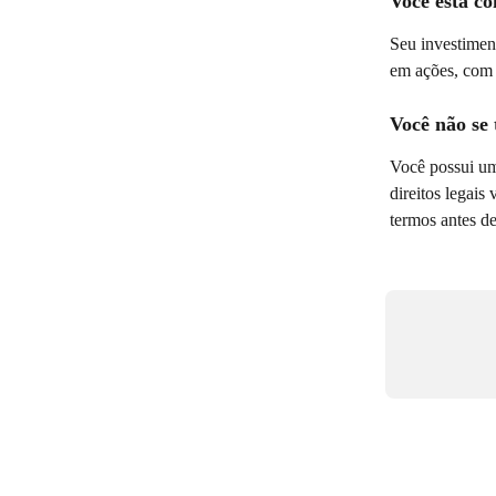
Você está c
Seu investiment
em ações, com t
Você não se
Você possui um
direitos legais
termos antes de 