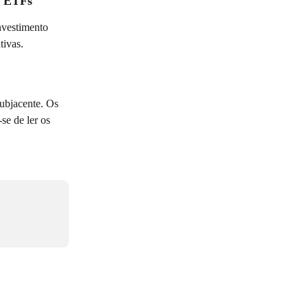
e ETFs
nvestimento 
tivas. 
ubjacente. Os 
se de ler os 