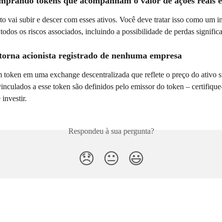
omprando tokens que acompanham o valor de ações reais 
o vai subir e descer com esses ativos. Você deve tratar isso como um i
odos os riscos associados, incluindo a possibilidade de perdas significa
 torna acionista registrado de nenhuma empresa
 token em uma exchange descentralizada que reflete o preço do ativo s
 vinculados a esse token são definidos pelo emissor do token – certifique-
investir.
Respondeu à sua pergunta?
😞
😐
😃