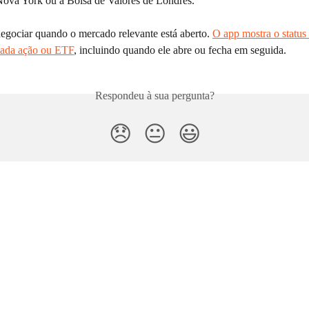
Nova York ou a Bolsa de Valores de Londres. 
egociar quando o mercado relevante está aberto. 
O app mostra o status 
cada ação ou ETF
, incluindo quando ele abre ou fecha em seguida.
Respondeu à sua pergunta?
😞
😐
😃