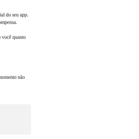
ial do seu app. 
compensa.
o você quanto 
 momento não 