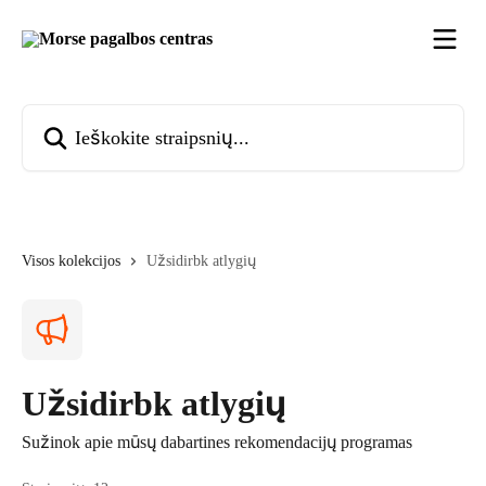
Pereiti prie pagrindinio turinio
Ieškokite straipsnių...
Visos kolekcijos
Užsidirbk atlygių
Užsidirbk atlygių
Sužinok apie mūsų dabartines rekomendacijų programas