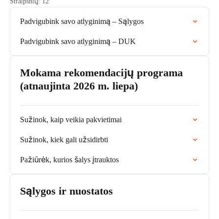
Straipsnių: 12
Padvigubink savo atlyginimą – Sąlygos
Padvigubink savo atlyginimą – DUK
Mokama rekomendacijų programa
(atnaujinta 2026 m. liepa)
Sužinok, kaip veikia pakvietimai
Sužinok, kiek gali užsidirbti
Pažiūrėk, kurios šalys įtrauktos
Sąlygos ir nuostatos