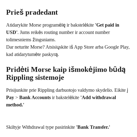
Prieš pradedant
Atidarykite Morse programėlę ir bakstelėkite 
'Get paid in 
USD'
. Jums reikės routing number ir account number 
tolimesniems žingsniams.
Dar neturite Morse? Atsisiųskite iš App Store arba Google Play, 
kad atidarytumėte paskyrą.
Pridėti Morse kaip išmokėjimo būdą 
Rippling sistemoje
Prisijunkite prie Rippling darbuotojo valdymo skydelio. Eikite į 
Pay
 > 
Bank Accounts
 ir bakstelėkite 
'Add withdrawal 
method.'
Skiltyje Withdrawal type pasirinkite 
'Bank Transfer.'