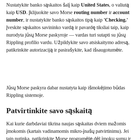
Nustatykite banko sąskaitos šalį kaip 
United States
, o valiutą 
kaip 
USD
. Įklijuokite savo Morse 
routing number
 ir 
account 
number
, ir nustatykite banko sąskaitos tipą kaip 
'Checking.'
Įveskite sąskaitos savininko vardą ir pavardę tiksliai taip, kaip 
nurodyta jūsų Morse paskyroje — vardas turi sutapti su jūsų 
Rippling profilio vardu. Užpildykite savo atsiskaitymo adresą, 
patikrinkite autorizaciją ir pasirašykite, kad išsaugotumėte.
Jūsų Morse paskyra dabar nustatyta kaip išmokėjimo būdas 
Rippling sistemoje.
Patvirtinkite savo sąskaitą
Kai kurie darbdaviai tikrina naujas sąskaitas dviem mažomis 
įmokomis (kartais vadinamomis mikro-įnašų patvirtinimu). Jei 
taip nutinka, patikrinkite Morse programėlę dėl įmokų sumų ir 