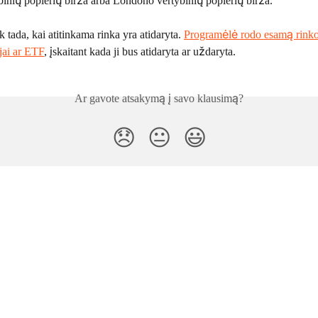
binių popierių birža arba Londono vertybinių popierių birža. 
ik tada, kai atitinkama rinka yra atidaryta. 
Programėlė rodo esamą rinko
jai ar ETF
, įskaitant kada ji bus atidaryta ar uždaryta.
Ar gavote atsakymą į savo klausimą?
😞
😐
😃