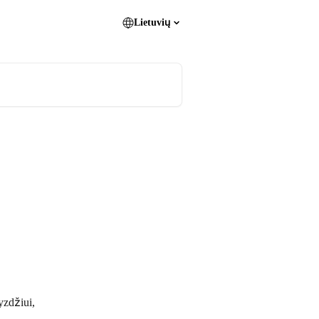
Lietuvių
yzdžiui, 