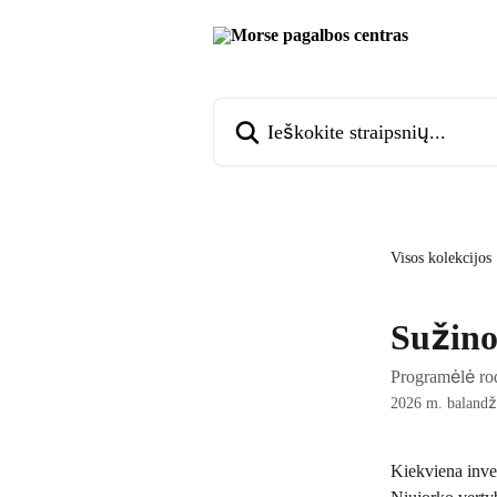
Pereiti prie pagrindinio turinio
Ieškokite straipsnių...
Visos kolekcijos
Sužino
Programėlė rod
2026 m. balandž
Kiekviena inves