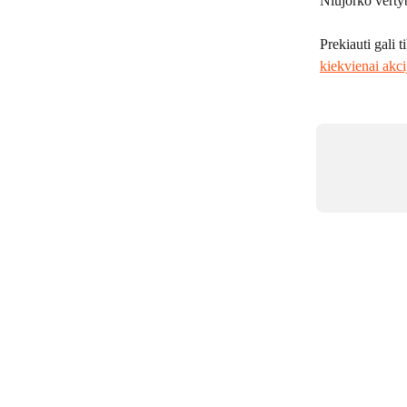
Niujorko verty
Prekiauti gali t
kiekvienai akci