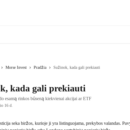
Morse Invest
Pradžia
Sužinok, kada gali prekiauti
k, kada gali prekiauti
o esamą rinkos būseną kiekvienai akcijai ar ETF
io 16 d.
ticija seka biržos, kurioje ji yra listinguojama, prekybos valandas. Pav