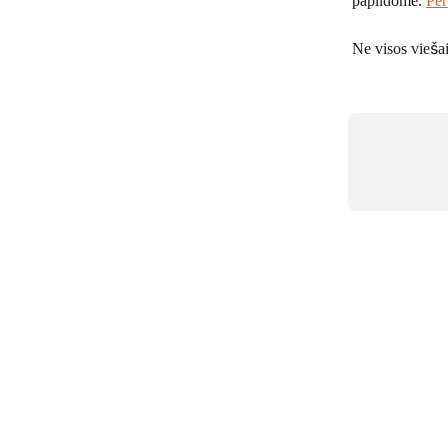
papildome. 
Per
Ne visos vieša