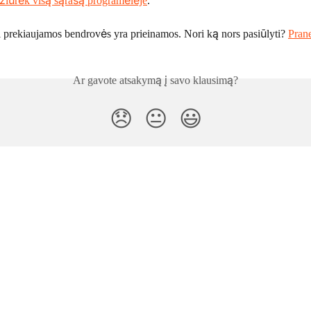
žiūrėk visą sąrašą programėlėje
.
i prekiaujamos bendrovės yra prieinamos. Nori ką nors pasiūlyti? 
Pran
Ar gavote atsakymą į savo klausimą?
😞
😐
😃