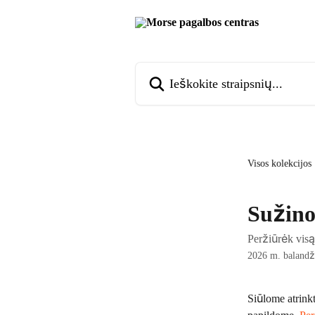
Pereiti prie pagrindinio turinio
Ieškokite straipsnių...
Visos kolekcijos
Sužino
Peržiūrėk vis
2026 m. balandž
Siūlome atrinkt