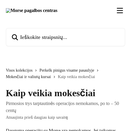
Pereiti prie pagrindinio turinio
Ieškokite straipsnių...
Visos kolekcijos
Perkelk pinigus visame pasaulyje
Mokesčiai ir valiutų kursai
Kaip veikia mokesčiai
Kaip veikia mokesčiai
Pirmosios trys tarptautinės operacijos nemokamos, po to – 50
centų
Atnaujinta prieš daugiau kaip savaitę
Dauguma operacijų su Morse yra nemokamos. Jei taikomas 