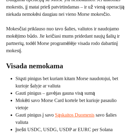
mokestis, jį matai prieš patvirtindamas – ir už vieną operaciją 
niekada nemokėsi daugiau nei vieno Morse mokesčio.
Mokesčiai priklauso nuo tavo šalies, valiutos ir naudojamo 
mokėjimo būdo. Jie keičiasi mums pridedant naujų šalių ir 
partnerių, todėl Morse programėlėje visada rodo dabartinį 
mokestį.
Visada nemokama
Siųsti pinigus bet kuriam kitam Morse naudotojui, bet 
kurioje šalyje ar valiuta
Gauti pinigus – gavėjas gauna visą sumą
Mokėti savo Morse Card kortele bet kurioje pasaulio 
vietoje
Gauti pinigus į savo 
Sąskaitos Duomenis
 savo šalies 
valiuta
Įnešti USDC, USDG, USDP ar EURC per Solana