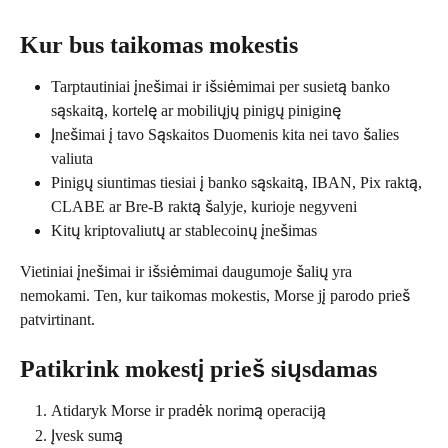
Kur bus taikomas mokestis
Tarptautiniai įnešimai ir išsiėmimai per susietą banko 
sąskaitą, kortelę ar mobiliųjų pinigų piniginę
Įnešimai į tavo Sąskaitos Duomenis kita nei tavo šalies 
valiuta
Pinigų siuntimas tiesiai į banko sąskaitą, IBAN, Pix raktą, 
CLABE ar Bre-B raktą šalyje, kurioje negyveni
Kitų kriptovaliutų ar stablecoinų įnešimas
Vietiniai įnešimai ir išsiėmimai daugumoje šalių yra 
nemokami. Ten, kur taikomas mokestis, Morse jį parodo prieš 
patvirtinant.
Patikrink mokestį prieš siųsdamas
Atidaryk Morse ir pradėk norimą operaciją
Įvesk sumą