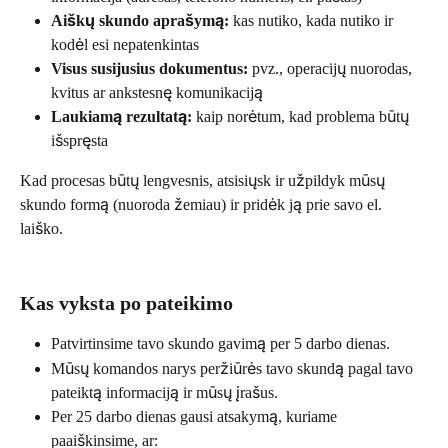
Aiškų skundo aprašymą:
 kas nutiko, kada nutiko ir 
kodėl esi nepatenkintas
Visus susijusius dokumentus:
 pvz., operacijų nuorodas, 
kvitus ar ankstesnę komunikaciją
Laukiamą rezultatą:
 kaip norėtum, kad problema būtų 
išspręsta
Kad procesas būtų lengvesnis, atsisiųsk ir užpildyk mūsų 
skundo formą (nuoroda žemiau) ir pridėk ją prie savo el. 
laiško.
Kas vyksta po pateikimo
Patvirtinsime tavo skundo gavimą per 5 darbo dienas.
Mūsų komandos narys peržiūrės tavo skundą pagal tavo 
pateiktą informaciją ir mūsų įrašus.
Per 25 darbo dienas gausi atsakymą, kuriame 
paaiškinsime, ar: