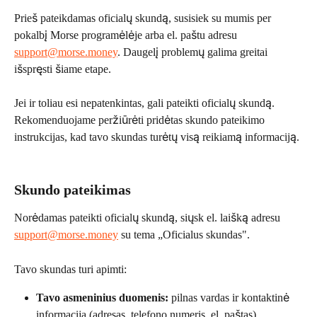
Prieš pateikdamas oficialų skundą, susisiek su mumis per 
pokalbį Morse programėlėje arba el. paštu adresu 
support@morse.money
. Daugelį problemų galima greitai 
išspręsti šiame etape.
Jei ir toliau esi nepatenkintas, gali pateikti oficialų skundą. 
Rekomenduojame peržiūrėti pridėtas skundo pateikimo 
instrukcijas, kad tavo skundas turėtų visą reikiamą informaciją.
Skundo pateikimas
Norėdamas pateikti oficialų skundą, siųsk el. laišką adresu 
support@morse.money
 su tema „Oficialus skundas".
Tavo skundas turi apimti:
Tavo asmeninius duomenis:
 pilnas vardas ir kontaktinė 
informacija (adresas, telefono numeris, el. paštas)