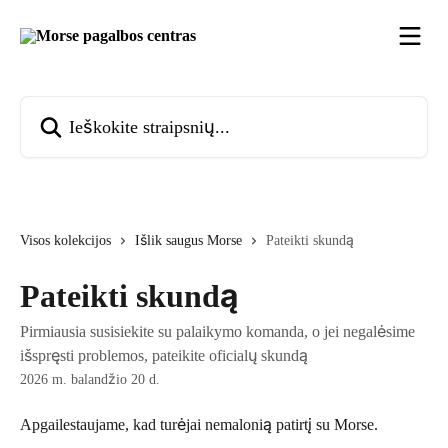
Pereiti prie pagrindinio turinio
Ieškokite straipsnių...
Visos kolekcijos
Išlik saugus Morse
Pateikti skundą
Pateikti skundą
Pirmiausia susisiekite su palaikymo komanda, o jei negalėsime
išspręsti problemos, pateikite oficialų skundą
2026 m. balandžio 20 d.
Apgailestaujame, kad turėjai nemalonią patirtį su Morse.