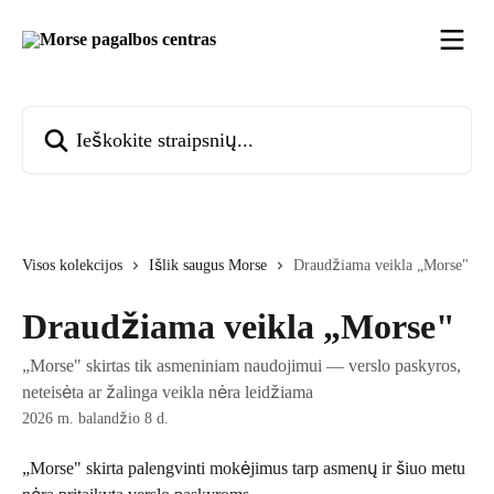
Pereiti prie pagrindinio turinio
Ieškokite straipsnių...
Visos kolekcijos
Išlik saugus Morse
Draudžiama veikla „Morse"
Draudžiama veikla „Morse"
„Morse" skirtas tik asmeniniam naudojimui — verslo paskyros,
neteisėta ar žalinga veikla nėra leidžiama
2026 m. balandžio 8 d.
„Morse" skirta palengvinti mokėjimus tarp asmenų ir šiuo metu 