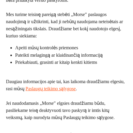
nėra pritaikyta verslo paskyroms.
Mes turime teisinę pareigą stebėti „Morse" paslaugos 
naudojimą ir užtikrinti, kad ji nebūtų naudojama neteisėtais ar 
nesąžiningais tikslais. Draudžiame bet kokį naudotojo elgesį, 
kuriuo siekiama:
Apeiti mūsų kontrolės priemones
Pateikti melagingą ar klaidinančią informaciją
Priekabiauti, grasinti ar kitaip kenkti kitiems
Daugiau informacijos apie tai, kas laikoma draudžiamu elgesiu, 
rasi mūsų 
Paslaugų teikimo sąlygose
.
Jei naudodamasis „Morse" elgsies draudžiamu būdu, 
pasiliekame teisę deaktyvuoti tavo paskyrą ir imtis kitų 
veiksmų, kaip nurodyta mūsų Paslaugų teikimo sąlygose.